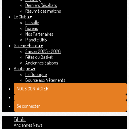
Derniers Résultats
Résumé des matchs
Le Club
▴
▾
La Salle
Bureau
Nos Partenaires
Planète URB
Galerie Photo
▴
▾
Saison 2025 - 2026
Fêtes du Basket
Anciennes Saisons
Boutique
▴
▾
La Boutique
Bourse aux Vêtements
NOUS CONTACTER
Se connecter
Fil Info
Anciennes News