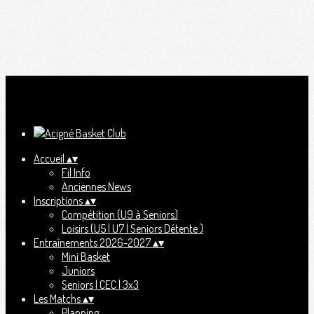
Ajoutez un logo, un bouton, des réseaux sociaux
Cliquez pour éditer
Accueil
▴
▾
Fil Info
Anciennes News
Inscriptions
▴
▾
Compétition (U9 à Seniors)
Loisirs (U5 | U7 | Seniors Détente )
Entraînements 2026-2027
▴
▾
Mini Basket
Juniors
Seniors | CEC | 3x3
Les Matchs
▴
▾
Planning