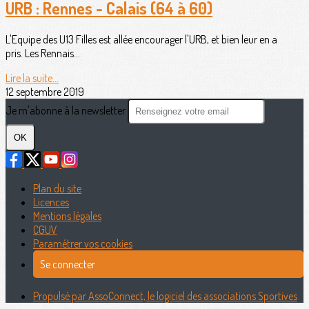
URB : Rennes - Calais (64 à 60)
L'Equipe des U13 Filles est allée encourager l'URB, et bien leur en a
pris. Les Rennais...
Lire la suite...
12 septembre 2019
Je m'abonne à la newsletter
OK
Plan du site
Licences
Mentions légales
CGUV
Paramétrer vos cookies
Se connecter
Propulsé par AssoConnect, le logiciel des associations Sportives