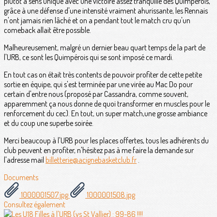
plutôt à sens unique avec une victoire assez tranquille des Quimpérois,
grâce à une défense d'une intensité vraiment ahurissante, les Rennais
n'ont jamais rien lâché et on a pendant tout le match cru qu'un
comeback allait être possible.
Malheureusement, malgré un dernier beau quart temps de la part de
l'URB, ce sont les Quimpérois qui se sont imposé ce mardi.
En tout cas on était très contents de pouvoir profiter de cette petite
sortie en équipe, qui s'est terminée par une virée au Mac Do pour
certain d'entre nous (proposé par Cassandra, comme souvent,
apparemment ça nous donne de quoi transformer en muscles pour le
renforcement du cec). En tout, un super match,une grosse ambiance
et du coup une superbe soirée.
Merci beaucoup à l'URB pour les places offertes, tous les adhérents du
club peuvent en profiter, n'hésitez pas à me faire la demande sur
l'adresse mail
billetterie@acignebasketclub.fr
.
Documents
1000001507.jpg
1000001508.jpg
Consultez également