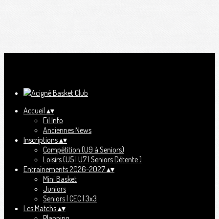
Ajoutez un logo, un bouton, des réseaux sociaux
Cliquez pour éditer
Accueil
▴
▾
Fil Info
Anciennes News
Inscriptions
▴
▾
Compétition (U9 à Seniors)
Loisirs (U5 | U7 | Seniors Détente )
Entraînements 2026-2027
▴
▾
Mini Basket
Juniors
Seniors | CEC | 3x3
Les Matchs
▴
▾
Planning