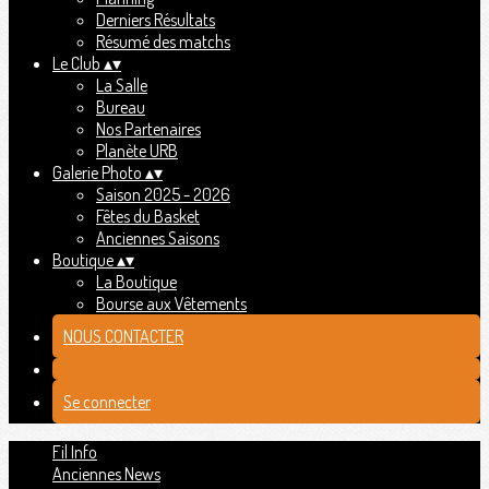
Derniers Résultats
Résumé des matchs
Le Club
▴
▾
La Salle
Bureau
Nos Partenaires
Planète URB
Galerie Photo
▴
▾
Saison 2025 - 2026
Fêtes du Basket
Anciennes Saisons
Boutique
▴
▾
La Boutique
Bourse aux Vêtements
NOUS CONTACTER
Se connecter
Fil Info
Anciennes News