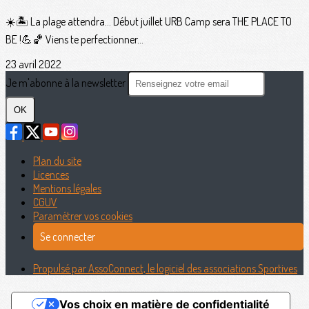
☀️🏝 La plage attendra… Début juillet URB Camp sera THE PLACE TO
BE !💪🏀 Viens te perfectionner...
23 avril 2022
Je m'abonne à la newsletter
OK
Plan du site
Licences
Mentions légales
CGUV
Paramétrer vos cookies
Se connecter
Propulsé par AssoConnect, le logiciel des associations Sportives
Vos choix en matière de confidentialité