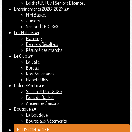
Loisirs (U5 | U7 | Seniors Détente )
Entraînements 2026-2027
▴
▾
Mini Basket
Juniors
Seniors | CEC | 3x3
Les Matchs
▴
▾
Planning
Derniers Résultats
Résumé des matchs
Le Club
▴
▾
La Salle
Bureau
Nos Partenaires
Planète URB
Galerie Photo
▴
▾
Saison 2025 - 2026
Fêtes du Basket
Anciennes Saisons
Boutique
▴
▾
La Boutique
Bourse aux Vêtements
NOUS CONTACTER