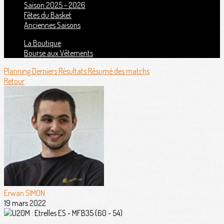
Saison 2025 - 2026
Fêtes du Basket
Anciennes Saisons
La Boutique
Bourse aux Vêtements
Planning
Derniers Résultats
Résumé des matchs
Retour
Erwan SIMON
19 mars 2022