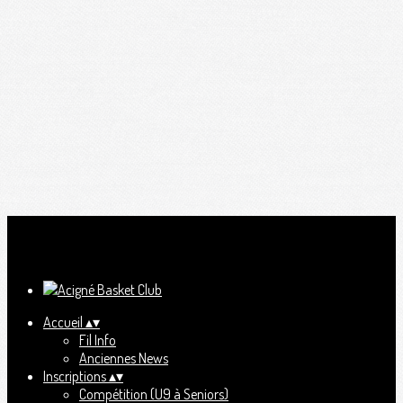
Ajoutez un logo, un bouton, des réseaux sociaux
Cliquez pour éditer
Accueil
▴
▾
Fil Info
Anciennes News
Inscriptions
▴
▾
Compétition (U9 à Seniors)