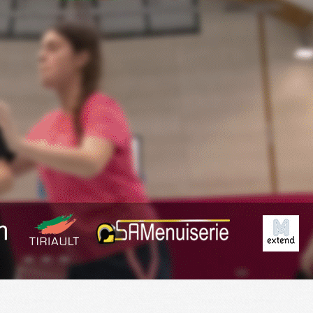
Exporter les lignes sélectionnées
Exporter toutes les colonnes
Exporter uniquement les colonnes affichées
Menu
<
>
Planning
Derniers Résultats
Résumé des matchs
?>
Images de la page d'accueil
Cliquez pour éditer