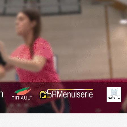
Exporter les lignes sélectionnées
Exporter toutes les colonnes
Exporter uniquement les colonnes affichées
Menu
<
>
Planning
Derniers Résultats
Résumé des matchs
?>
Images de la page d'accueil
Cliquez pour éditer