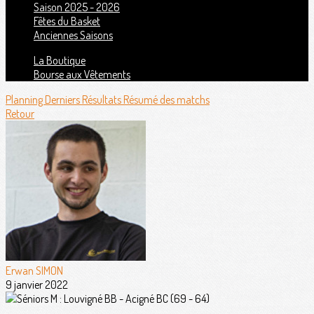
Saison 2025 - 2026
Fêtes du Basket
Anciennes Saisons
La Boutique
Bourse aux Vêtements
Planning
Derniers Résultats
Résumé des matchs
Retour
Erwan SIMON
9 janvier 2022