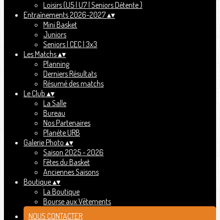
Loisirs (U5 | U7 | Seniors Détente )
Entraînements 2026-2027
▴
▾
Mini Basket
Juniors
Seniors | CEC | 3x3
Les Matchs
▴
▾
Planning
Derniers Résultats
Résumé des matchs
Le Club
▴
▾
La Salle
Bureau
Nos Partenaires
Planète URB
Galerie Photo
▴
▾
Saison 2025 - 2026
Fêtes du Basket
Anciennes Saisons
Boutique
▴
▾
La Boutique
Bourse aux Vêtements
NOUS CONTACTER