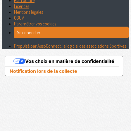
Plan du site
Licences
Mentions légales
CGUV
Paramétrer vos cookies
Se connecter
Propulsé par AssoConnect, le logiciel des associations Sportives
Vos choix en matière de confidentialité
Notification lors de la collecte