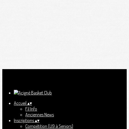
Ajoutez un logo, un bouton, des réseaux sociaux
Cliquez pour éditer
Accueil
▴
▾
Fil Info
Anciennes News
Inscriptions
▴
▾
Compétition (U9 à Seniors)