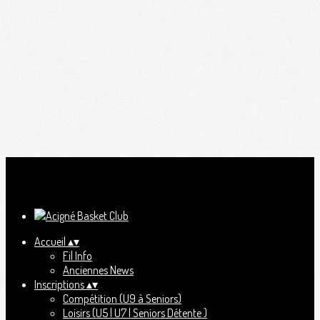
Ajoutez un logo, un bouton, des réseaux sociaux
Cliquez pour éditer
Accueil
▴
▾
Fil Info
Anciennes News
Inscriptions
▴
▾
Compétition (U9 à Seniors)
Loisirs (U5 | U7 | Seniors Détente )