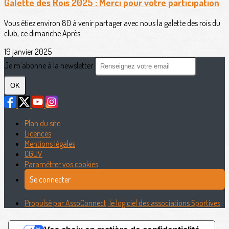
Galette des Rois 2025 : Merci pour votre participation
Vous étiez environ 80 à venir partager avec nous la galette des rois du
club, ce dimanche.Après...
19 janvier 2025
Je m'abonne à la newsletter
OK
Plan du site
Licences
Mentions légales
CGUV
Paramétrer vos cookies
Se connecter
Propulsé par AssoConnect, le logiciel des associations Sportives