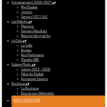
Entraînements 2026-2027
▴
▾
Mini Basket
Juniors
Seniors | CEC | 3x3
Les Matchs
▴
▾
Planning
Derniers Résultats
Résumé des matchs
Le Club
▴
▾
La Salle
Bureau
Nos Partenaires
Planète URB
Galerie Photo
▴
▾
Saison 2025 - 2026
Fêtes du Basket
Anciennes Saisons
Boutique
▴
▾
La Boutique
Bourse aux Vêtements
NOUS CONTACTER