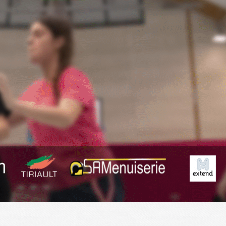
Exporter les lignes sélectionnées
Exporter toutes les colonnes
Exporter uniquement les colonnes affichées
Menu
<
>
Fil Info
Anciennes News
?>
Images de la page d'accueil
Cliquez pour éditer