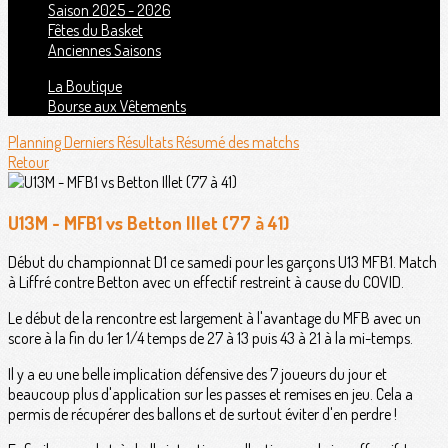
Saison 2025 - 2026
Fêtes du Basket
Anciennes Saisons
La Boutique
Bourse aux Vêtements
Planning
Derniers Résultats
Résumé des matchs
Retour
U13M - MFB1 vs Betton Illet (77 à 41)
Début du championnat D1 ce samedi pour les garçons U13 MFB1. Match
à Liffré contre Betton avec un effectif restreint à cause du COVID.
Le début de la rencontre est largement à l'avantage du MFB avec un
score à la fin du 1er 1/4 temps de 27 à 13 puis 43 à 21 à la mi-temps.
Il y a eu une belle implication défensive des 7 joueurs du jour et
beaucoup plus d'application sur les passes et remises en jeu. Cela a
permis de récupérer des ballons et de surtout éviter d'en perdre !