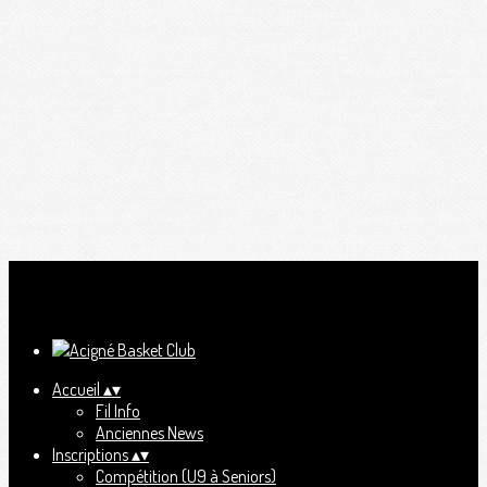
Ajoutez un logo, un bouton, des réseaux sociaux
Cliquez pour éditer
Accueil
▴
▾
Fil Info
Anciennes News
Inscriptions
▴
▾
Compétition (U9 à Seniors)