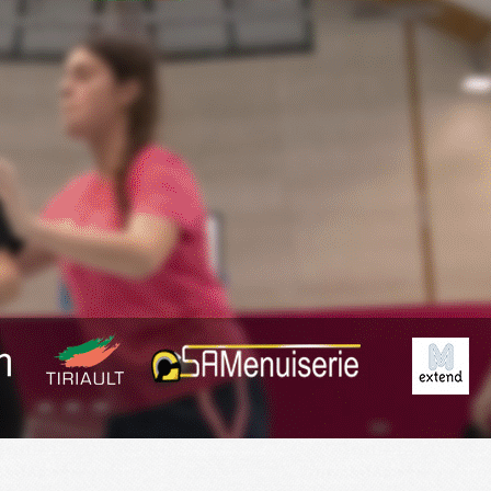
Exporter les lignes sélectionnées
Exporter toutes les colonnes
Exporter uniquement les colonnes affichées
Menu
<
>
Planning
Derniers Résultats
Résumé des matchs
?>
Images de la page d'accueil
Cliquez pour éditer