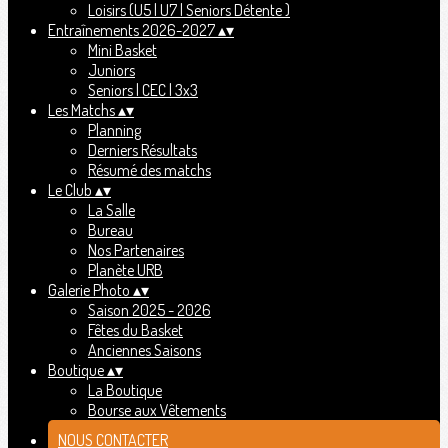
Loisirs (U5 | U7 | Seniors Détente )
Entraînements 2026-2027
▴
▾
Mini Basket
Juniors
Seniors | CEC | 3x3
Les Matchs
▴
▾
Planning
Derniers Résultats
Résumé des matchs
Le Club
▴
▾
La Salle
Bureau
Nos Partenaires
Planète URB
Galerie Photo
▴
▾
Saison 2025 - 2026
Fêtes du Basket
Anciennes Saisons
Boutique
▴
▾
La Boutique
Bourse aux Vêtements
NOUS CONTACTER