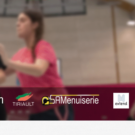
Exporter les lignes sélectionnées
Exporter toutes les colonnes
Exporter uniquement les colonnes affichées
Menu
<
>
Planning
Derniers Résultats
Résumé des matchs
?>
Images de la page d'accueil
Cliquez pour éditer