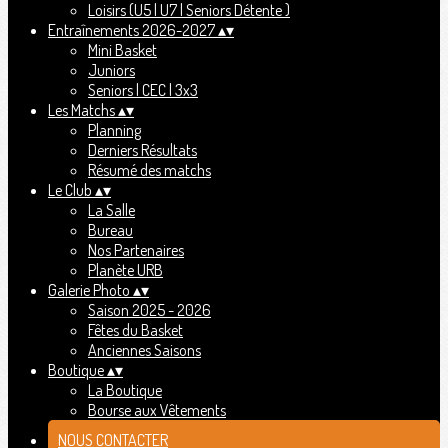
Loisirs (U5 | U7 | Seniors Détente )
Entraînements 2026-2027
▴
▾
Mini Basket
Juniors
Seniors | CEC | 3x3
Les Matchs
▴
▾
Planning
Derniers Résultats
Résumé des matchs
Le Club
▴
▾
La Salle
Bureau
Nos Partenaires
Planète URB
Galerie Photo
▴
▾
Saison 2025 - 2026
Fêtes du Basket
Anciennes Saisons
Boutique
▴
▾
La Boutique
Bourse aux Vêtements
NOUS CONTACTER