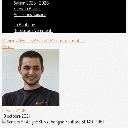
Saison 2025 - 2026
Fêtes du Basket
Anciennes Saisons
La Boutique
Bourse aux Vêtements
Planning
Derniers Résultats
Résumé des matchs
Retour
Erwan SIMON
10 octobre 2021