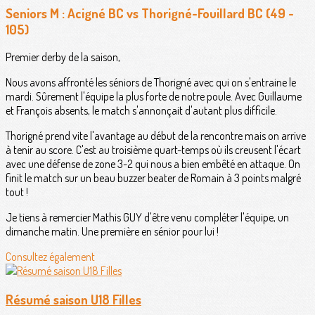
Seniors M : Acigné BC vs Thorigné-Fouillard BC (49 -
105)
Premier derby de la saison,
Nous avons affronté les séniors de Thorigné avec qui on s'entraine le
mardi. Sûrement l'équipe la plus forte de notre poule. Avec Guillaume
et François absents, le match s'annonçait d'autant plus difficile.
Thorigné prend vite l'avantage au début de la rencontre mais on arrive
à tenir au score. C'est au troisième quart-temps où ils creusent l'écart
avec une défense de zone 3-2 qui nous a bien embêté en attaque. On
finit le match sur un beau buzzer beater de Romain à 3 points malgré
tout !
Je tiens à remercier Mathis GUY d'être venu compléter l'équipe, un
dimanche matin. Une première en sénior pour lui !
Consultez également
Résumé saison U18 Filles