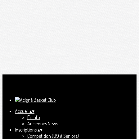
Ajoutez un logo, un bouton, des réseaux sociaux
Cliquez pour éditer
Accueil
▴
▾
Fil Info
Anciennes News
Inscriptions
▴
▾
Compétition (U9 à Seniors)