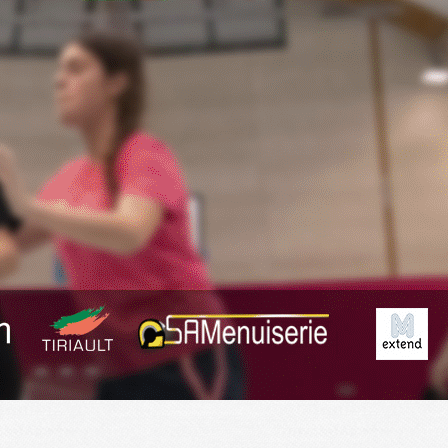
Exporter les lignes sélectionnées
Exporter toutes les colonnes
Exporter uniquement les colonnes affichées
Menu
<
>
Fil Info
Anciennes News
?>
Images de la page d'accueil
Cliquez pour éditer