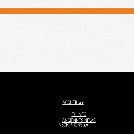
ACCUEIL
▴
▾
FIL INFO
ANCIENNES NEWS
INSCRIPTIONS
▴
▾