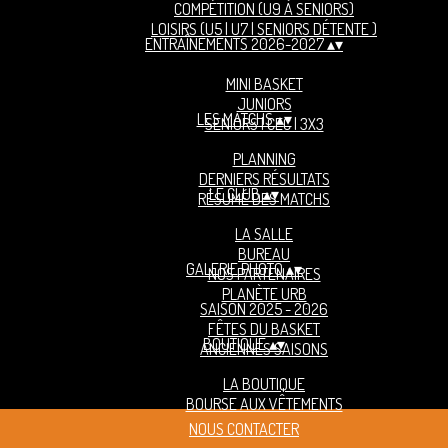
COMPÉTITION (U9 À SENIORS)
LOISIRS (U5 | U7 | SENIORS DÉTENTE )
ENTRAÎNEMENTS 2026-2027
▴
▾
MINI BASKET
JUNIORS
LES MATCHS
▴
▾
SENIORS | CEC | 3X3
PLANNING
DERNIERS RÉSULTATS
LE CLUB
▴
▾
RÉSUMÉ DES MATCHS
LA SALLE
BUREAU
GALERIE PHOTO
▴
▾
NOS PARTENAIRES
PLANÈTE URB
SAISON 2025 - 2026
FÊTES DU BASKET
BOUTIQUE
▴
▾
ANCIENNES SAISONS
LA BOUTIQUE
BOURSE AUX VÊTEMENTS
NOUS CONTACTER