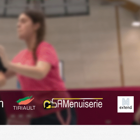
Exporter les lignes sélectionnées
Exporter toutes les colonnes
Exporter uniquement les colonnes affichées
Menu
<
>
Planning
Derniers Résultats
Résumé des matchs
?>
Images de la page d'accueil
Cliquez pour éditer