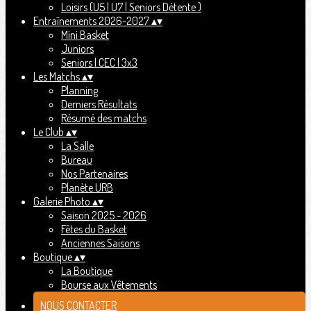
Loisirs (U5 | U7 | Seniors Détente )
Entraînements 2026-2027
▴
▾
Mini Basket
Juniors
Seniors | CEC | 3x3
Les Matchs
▴
▾
Planning
Derniers Résultats
Résumé des matchs
Le Club
▴
▾
La Salle
Bureau
Nos Partenaires
Planète URB
Galerie Photo
▴
▾
Saison 2025 - 2026
Fêtes du Basket
Anciennes Saisons
Boutique
▴
▾
La Boutique
Bourse aux Vêtements
NOUS CONTACTER