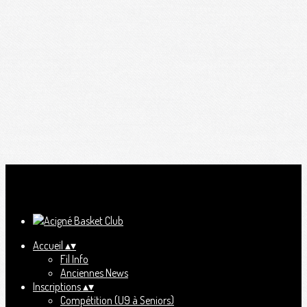
Ajoutez un logo, un bouton, des réseaux sociaux
Cliquez pour éditer
Accueil
▴
▾
Fil Info
Anciennes News
Inscriptions
▴
▾
Compétition (U9 à Seniors)