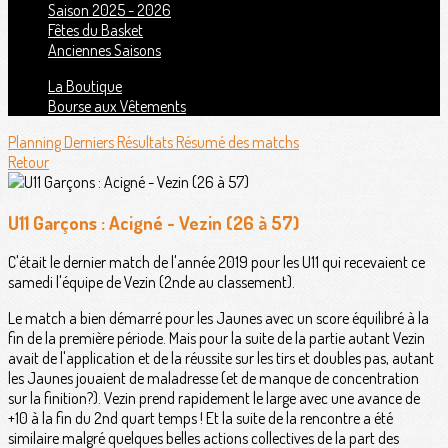
Saison 2025 - 2026
Fêtes du Basket
Anciennes Saisons
La Boutique
Bourse aux Vêtements
Planning
Derniers Résultats
Résumé des matchs
Retour
U11 Garçons : Acigné - Vezin (26 à 57)
C'était le dernier match de l'année 2019 pour les U11 qui recevaient ce
samedi l'équipe de Vezin (2nde au classement).
Le match a bien démarré pour les Jaunes avec un score équilibré à la
fin de la première période. Mais pour la suite de la partie autant Vezin
avait de l'application et de la réussite sur les tirs et doubles pas, autant
les Jaunes jouaient de maladresse (et de manque de concentration
sur la finition?). Vezin prend rapidement le large avec une avance de
+10 à la fin du 2nd quart temps ! Et la suite de la rencontre a été
similaire malgré quelques belles actions collectives de la part des