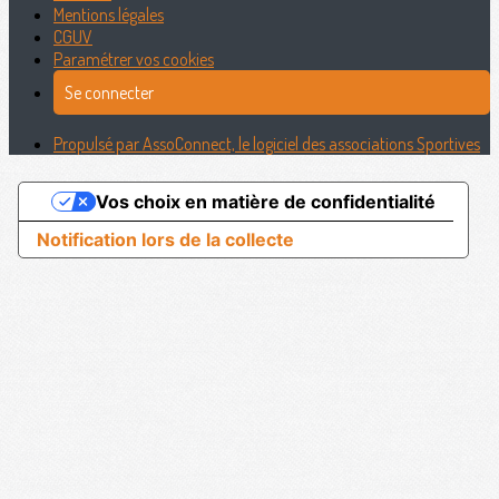
Mentions légales
CGUV
Paramétrer vos cookies
Se connecter
Propulsé par AssoConnect, le logiciel des associations Sportives
Vos choix en matière de confidentialité
Notification lors de la collecte