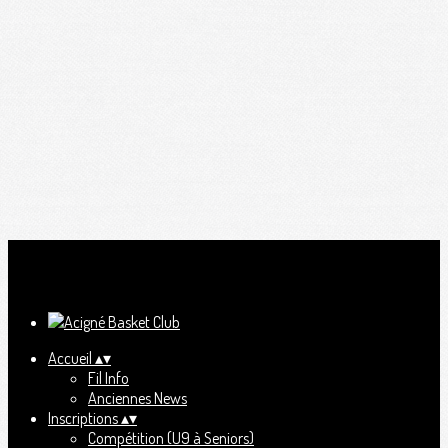
Ajoutez un logo, un bouton, des réseaux sociaux
Cliquez pour éditer
Accueil
▴
▾
Fil Info
Anciennes News
Inscriptions
▴
▾
Compétition (U9 à Seniors)