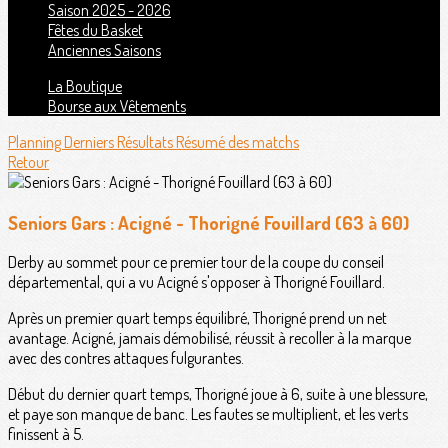
Saison 2025 - 2026
Fêtes du Basket
Anciennes Saisons
La Boutique
Bourse aux Vêtements
Planning
Derniers Résultats
Résumé des matchs
Retour
Seniors Gars : Acigné - Thorigné Fouillard (63 à 60)
Derby au sommet pour ce premier tour de la coupe du conseil
départemental, qui a vu Acigné s'opposer à Thorigné Fouillard.
Après un premier quart temps équilibré, Thorigné prend un net
avantage. Acigné, jamais démobilisé, réussit à recoller à la marque
avec des contres attaques fulgurantes.
Début du dernier quart temps, Thorigné joue à 6, suite à une blessure,
et paye son manque de banc. Les fautes se multiplient, et les verts
finissent à 5.