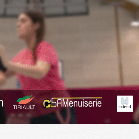
Exporter les lignes sélectionnées
Exporter toutes les colonnes
Exporter uniquement les colonnes affichées
Menu
<
>
Planning
Derniers Résultats
Résumé des matchs
?>
Images de la page d'accueil
Cliquez pour éditer