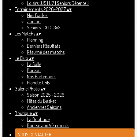
Loisirs (U5 | U7 | Seniors Détente )
Entraînements 2026-2027
▴
▾
Mini Basket
Juniors
Seniors | CEC | 3x3
Les Matchs
▴
▾
Planning
Derniers Résultats
Résumé des matchs
Le Club
▴
▾
La Salle
Bureau
Nos Partenaires
Planète URB
Galerie Photo
▴
▾
Saison 2025 - 2026
Fêtes du Basket
Anciennes Saisons
Boutique
▴
▾
La Boutique
Bourse aux Vêtements
NOUS CONTACTER