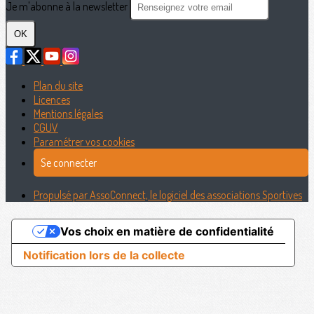
Je m'abonne à la newsletter
OK
Plan du site
Licences
Mentions légales
CGUV
Paramétrer vos cookies
Se connecter
Propulsé par AssoConnect, le logiciel des associations Sportives
Vos choix en matière de confidentialité
Notification lors de la collecte