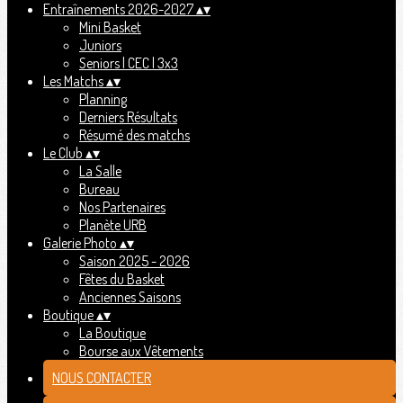
Entraînements 2026-2027
▴
▾
Mini Basket
Juniors
Seniors | CEC | 3x3
Les Matchs
▴
▾
Planning
Derniers Résultats
Résumé des matchs
Le Club
▴
▾
La Salle
Bureau
Nos Partenaires
Planète URB
Galerie Photo
▴
▾
Saison 2025 - 2026
Fêtes du Basket
Anciennes Saisons
Boutique
▴
▾
La Boutique
Bourse aux Vêtements
NOUS CONTACTER