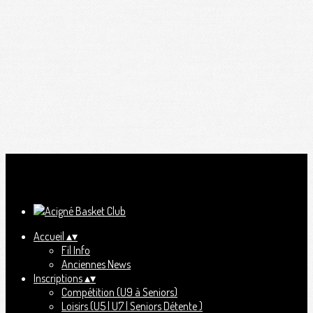
Ajoutez un logo, un bouton, des réseaux sociaux
Cliquez pour éditer
Accueil
▴
▾
Fil Info
Anciennes News
Inscriptions
▴
▾
Compétition (U9 à Seniors)
Loisirs (U5 | U7 | Seniors Détente )