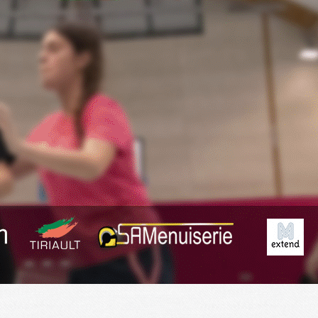
Exporter les lignes sélectionnées
Exporter toutes les colonnes
Exporter uniquement les colonnes affichées
Menu
<
>
Fil Info
Anciennes News
?>
Images de la page d'accueil
Cliquez pour éditer