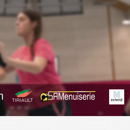
Exporter les lignes sélectionnées
Exporter toutes les colonnes
Exporter uniquement les colonnes affichées
Menu
<
>
Planning
Derniers Résultats
Résumé des matchs
?>
Images de la page d'accueil
Cliquez pour éditer