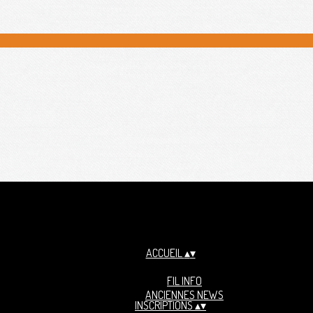
ACCUEIL
▴
▾
FIL INFO
ANCIENNES NEWS
INSCRIPTIONS
▴
▾