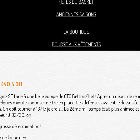
FÊTES DU BASKET
ANCIENNES SAISONS
LA BOUTIQUE
BOURSE AUX VÊTEMENTS
 (40 à 31)
irlz SF face à une belle équipe de CTC Betton/Illet ! Après un début de ren
quelques minutes pour se mettre en place. Les défenses avaient le dessus (
 On doit tourner à 13/17 je crois... La 2ème mi-temps était plus animée et 
t peur à 32/30, on
grosse détermination !
n ne lâche rien