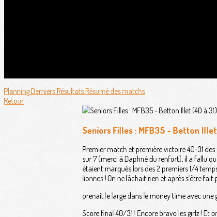
Planning
Derniers Résultats
Résumé des matchs
Retour
Seniors Filles : MFB35 - Betton Illet
Premier match et première victoire 40-31 des g
sur 7 (merci à Daphné du renfort), il a fallu 
étaient marqués lors des 2 premiers 1/4 temps.
lionnes ! On ne lâchait rien et après s’être fai
prenait le large dans le money time avec une 
Score final 40/31 ! Encore bravo les girlz ! Et o