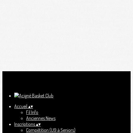
Ajoutez un logo, un bouton, des réseaux sociaux
Cliquez pour éditer
Accueil
▴
▾
Fil Info
Anciennes News
Inscriptions
▴
▾
Compétition (U9 à Seniors)