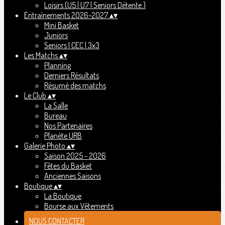
Loisirs (U5 | U7 | Seniors Détente )
Entraînements 2026-2027
▴
▾
Mini Basket
Juniors
Seniors | CEC | 3x3
Les Matchs
▴
▾
Planning
Derniers Résultats
Résumé des matchs
Le Club
▴
▾
La Salle
Bureau
Nos Partenaires
Planète URB
Galerie Photo
▴
▾
Saison 2025 - 2026
Fêtes du Basket
Anciennes Saisons
Boutique
▴
▾
La Boutique
Bourse aux Vêtements
NOUS CONTACTER