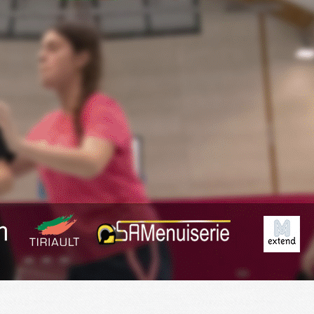
Exporter les lignes sélectionnées
Exporter toutes les colonnes
Exporter uniquement les colonnes affichées
Menu
<
>
Planning
Derniers Résultats
Résumé des matchs
?>
Images de la page d'accueil
Cliquez pour éditer