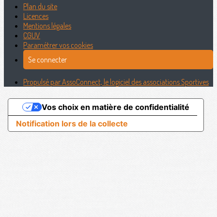
Plan du site
Licences
Mentions légales
CGUV
Paramétrer vos cookies
Se connecter
Propulsé par AssoConnect, le logiciel des associations Sportives
Vos choix en matière de confidentialité
Notification lors de la collecte