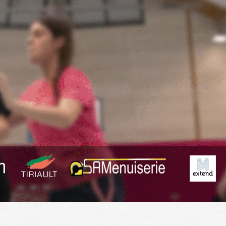
Exporter les lignes sélectionnées
Exporter toutes les colonnes
Exporter uniquement les colonnes affichées
Menu
<
>
Fil Info
Anciennes News
?>
Images de la page d'accueil
Cliquez pour éditer