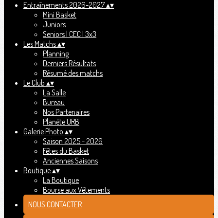
Entraînements 2026-2027
▴
▾
Mini Basket
Juniors
Seniors | CEC | 3x3
Les Matchs
▴
▾
Planning
Derniers Résultats
Résumé des matchs
Le Club
▴
▾
La Salle
Bureau
Nos Partenaires
Planète URB
Galerie Photo
▴
▾
Saison 2025 - 2026
Fêtes du Basket
Anciennes Saisons
Boutique
▴
▾
La Boutique
Bourse aux Vêtements
NOUS CONTACTER