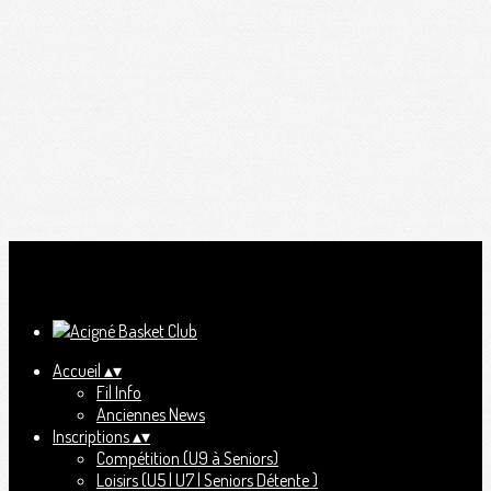
Ajoutez un logo, un bouton, des réseaux sociaux
Cliquez pour éditer
Accueil
▴
▾
Fil Info
Anciennes News
Inscriptions
▴
▾
Compétition (U9 à Seniors)
Loisirs (U5 | U7 | Seniors Détente )