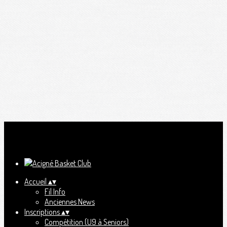
Ajoutez un logo, un bouton, des réseaux sociaux
Cliquez pour éditer
Accueil
▴
▾
Fil Info
Anciennes News
Inscriptions
▴
▾
Compétition (U9 à Seniors)