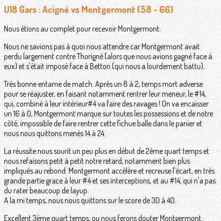
U18 Gars : Acigné vs Montgermont (58 - 66)
Nous étions au complet pour recevoir Montgermont.
Nous ne savions pas à quoi nous attendre car Montgermont avait
perdu largement contre Thorigné (alors que nous avions gagné face à
eux) et s'était imposé face à Betton (qui nous a lourdement battu).
Très bonne entame de match. Après un 8 à 2, temps mort adverse
pour se réajuster, en faisant notamment rentrer leur meneur, le #14,
qui, combiné à leur intérieur#4 va faire des ravages ! On va encaisser
un 16 à 0, Montgermont marque sur toutes les possessions et de notre
côté, impossible de faire rentrer cette fichue balle dans le panier et
nous nous quittons menés 14 à 24.
La réussite nous sourit un peu plus en début de 2ème quart temps et
nous refaisons petit à petit notre retard, notamment bien plus
impliqués au rebond. Montgermont accélère et recreuse l'écart, en très
grande partie grace à leur #4 et ses interceptions, et au #14, qui n'a pas
du rater beaucoup de layup.
A la mi temps, nous nous quittons sur le score de 30 à 40.
Excellent 3ème quart temps, ou nous ferons douter Montgermont.