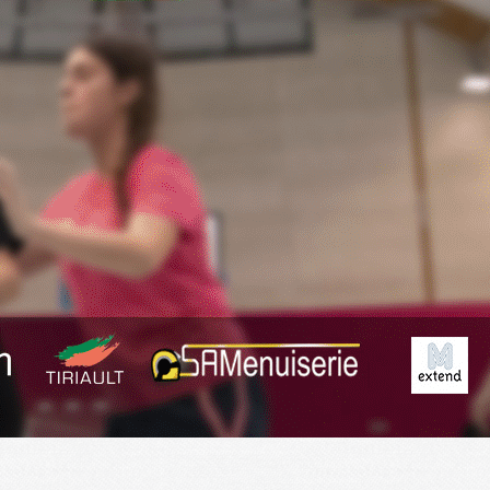
Exporter les lignes sélectionnées
Exporter toutes les colonnes
Exporter uniquement les colonnes affichées
Menu
<
>
Planning
Derniers Résultats
Résumé des matchs
?>
Images de la page d'accueil
Cliquez pour éditer