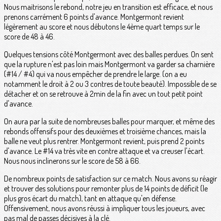
Nous maitrisons le rebond, notre jeu en transition est efficace, et nous
prenons carrément 6 points d'avance. Montgermont revient
légèrement au score et nous débutons le 4ème quart temps sur le
score de 48 à 46.
Quelques tensions côté Montgermont avec des balles perdues. On sent
que la rupture n'est pas loin mais Montgermont va garder sa charnière
(#14 / #4) qui va nous empêcher de prendre le large. (on a eu
notamment le droit à 2 ou 3 contres de toute beauté). Impossible de se
détacher et on se retrouve à 2min de la fin avec un tout petit point
d'avance.
On aura par la suite de nombreuses balles pour marquer, et même des
rebonds offensifs pour des deuxièmes et troisième chances, mais la
balle ne veut plus rentrer. Montgermont revient, puis prend 2 points
d'avance. Le #14 va très vite en contre attaque et va creuser l'écart.
Nous nous inclinerons sur le score de 58 à 66.
De nombreux points de satisfaction sur ce match. Nous avons su réagir
et trouver des solutions pour remonter plus de 14 points de déficit (le
plus gros écart du match), tant en attaque qu'en défense.
Offensivement, nous avons réussi à impliquer tous les joueurs, avec
pas mal de passes décisives à la clé.