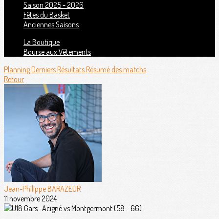
Saison 2025 - 2026
Fêtes du Basket
Anciennes Saisons
La Boutique
Bourse aux Vêtements
Planning
Derniers Résultats
Résumé des matchs
Retour
Jean-Philippe BARAZEUR
11 novembre 2024