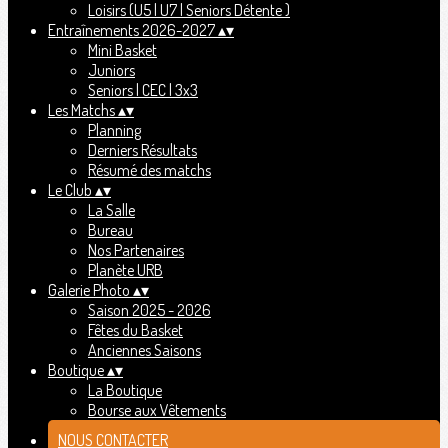
Loisirs (U5 | U7 | Seniors Détente )
Entraînements 2026-2027
▴
▾
Mini Basket
Juniors
Seniors | CEC | 3x3
Les Matchs
▴
▾
Planning
Derniers Résultats
Résumé des matchs
Le Club
▴
▾
La Salle
Bureau
Nos Partenaires
Planète URB
Galerie Photo
▴
▾
Saison 2025 - 2026
Fêtes du Basket
Anciennes Saisons
Boutique
▴
▾
La Boutique
Bourse aux Vêtements
NOUS CONTACTER