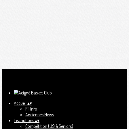
Ajoutez un logo, un bouton, des réseaux sociaux
Cliquez pour éditer
Accueil
▴
▾
Fil Info
Anciennes News
Inscriptions
▴
▾
Compétition (U9 à Seniors)