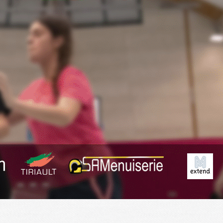
Exporter les lignes sélectionnées
Exporter toutes les colonnes
Exporter uniquement les colonnes affichées
Menu
<
>
Planning
Derniers Résultats
Résumé des matchs
?>
Images de la page d'accueil
Cliquez pour éditer