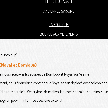
FÊTES DU BASKET
ANCIENNES SAISONS
LA BOUTIQUE
BOURSE AUX VÊTEMENTS
 (Noyal et Domloup)
e, nous recevions les équipes de Domloup et Noyal Sur Vilaine.
nt, nous étions bien content que Noyal se soit déplacé avec tellement de j
ictoire, mais plein d'énergie et de motivation chez nos mini-poussins. Et u
ugiron pour finir l'année avec une victoire!