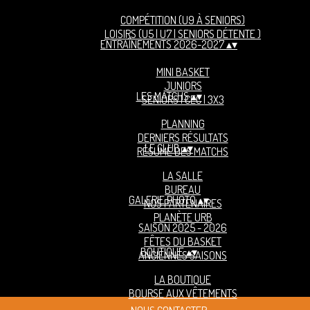
COMPÉTITION (U9 À SENIORS)
LOISIRS (U5 | U7 | SENIORS DÉTENTE )
ENTRAÎNEMENTS 2026-2027
▴
▾
MINI BASKET
JUNIORS
LES MATCHS
▴
▾
SENIORS | CEC | 3X3
PLANNING
DERNIERS RÉSULTATS
LE CLUB
▴
▾
RÉSUMÉ DES MATCHS
LA SALLE
BUREAU
GALERIE PHOTO
▴
▾
NOS PARTENAIRES
PLANÈTE URB
SAISON 2025 - 2026
FÊTES DU BASKET
BOUTIQUE
▴
▾
ANCIENNES SAISONS
LA BOUTIQUE
BOURSE AUX VÊTEMENTS