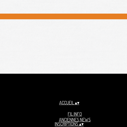
ACCUEIL
▴
▾
FIL INFO
ANCIENNES NEWS
INSCRIPTIONS
▴
▾