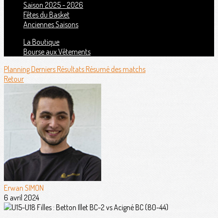
Saison 2025 - 2026
Fêtes du Basket
Anciennes Saisons
La Boutique
Bourse aux Vêtements
Planning
Derniers Résultats
Résumé des matchs
Retour
Erwan SIMON
6 avril 2024