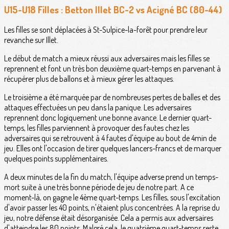
U15-U18 Filles : Betton Illet BC-2 vs Acigné BC (80-44)
Les filles se sont déplacées à St-Sulpice-la-forêt pour prendre leur
revanche sur Illet.
Le début de match a mieux réussi aux adversaires mais les filles se
reprennent et font un très bon deuxième quart-temps en parvenant à
récupérer plus de ballons et à mieux gérer les attaques.
Le troisième a été marquée par de nombreuses pertes de balles et des
attaques effectuées un peu dans la panique. Les adversaires
reprennent donc logiquement une bonne avance. Le dernier quart-
temps, les filles parviennent à provoquer des fautes chez les
adversaires qui se retrouvent à 4 fautes d'équipe au bout de 4min de
jeu. Elles ont l'occasion de tirer quelques lancers-francs et de marquer
quelques points supplémentaires.
A deux minutes de la fin du match, l'équipe adverse prend un temps-
mort suite à une très bonne période de jeu de notre part. A ce
moment-là, on gagne le 4ème quart-temps. Les filles, sous l'excitation
d'avoir passer les 40 points, n'étaient plus concentrées. A la reprise du
jeu, notre défense était désorganisée. Cela a permis aux adversaires
d'atteindre les 80 points. Malgré cela, le quatrième quart-temps reste