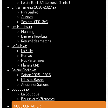
Loisirs (U5 | U7 | Seniors Détente )
Entraînements 2026-2027
▴
▾
Mini Basket
Juniors
Seniors | CEC | 3x3
Les Matchs
▴
▾
Planning
Derniers Résultats
Résumé des matchs
Le Club
▴
▾
La Salle
Bureau
Nos Partenaires
Planète URB
Galerie Photo
▴
▾
Saison 2025 - 2026
Fêtes du Basket
Anciennes Saisons
Boutique
▴
▾
La Boutique
Bourse aux Vêtements
NOUS CONTACTER