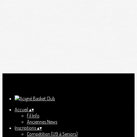
Ajoutez un logo, un bouton, des réseaux sociaux
Cliquez pour éditer
Accueil
▴
▾
Fil Info
Anciennes News
Inscriptions
▴
▾
Compétition (U9 à Seniors)