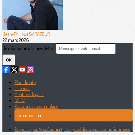
Jean-Philippe BARAZEUR
22 mars 2026
Je m'abonne à la newsletter
OK
Plan du site
Licences
Mentions légales
CGUV
Paramétrer vos cookies
Se connecter
Propulsé par AssoConnect, le logiciel des associations Sportives