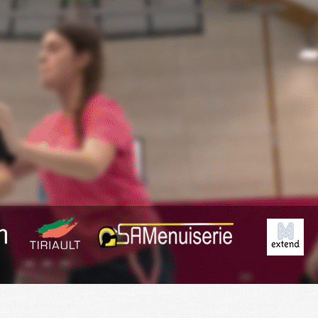
Exporter les lignes sélectionnées
Exporter toutes les colonnes
Exporter uniquement les colonnes affichées
Menu
<
>
Planning
Derniers Résultats
Résumé des matchs
?>
Images de la page d'accueil
Cliquez pour éditer