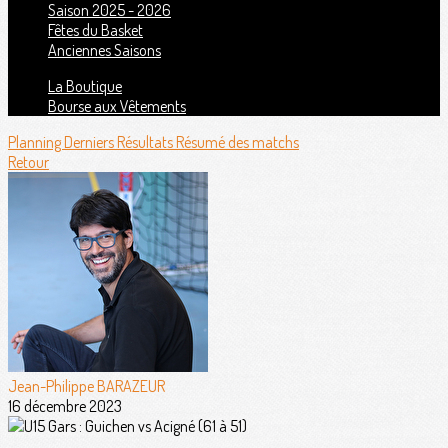
Saison 2025 - 2026
Fêtes du Basket
Anciennes Saisons
La Boutique
Bourse aux Vêtements
Planning
Derniers Résultats
Résumé des matchs
Retour
Jean-Philippe BARAZEUR
16 décembre 2023