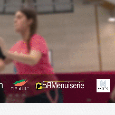
Exporter les lignes sélectionnées
Exporter toutes les colonnes
Exporter uniquement les colonnes affichées
Menu
<
>
Planning
Derniers Résultats
Résumé des matchs
?>
Images de la page d'accueil
Cliquez pour éditer