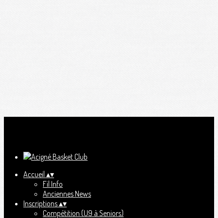
Ajoutez un logo, un bouton, des réseaux sociaux
Cliquez pour éditer
Accueil
▴
▾
Fil Info
Anciennes News
Inscriptions
▴
▾
Compétition (U9 à Seniors)