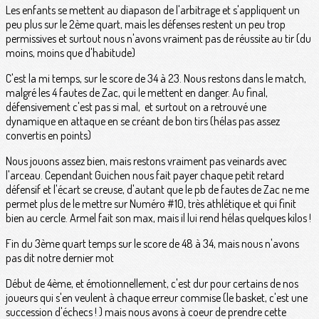
Les enfants se mettent au diapason de l'arbitrage et s'appliquent un
peu plus sur le 2ème quart, mais les défenses restent un peu trop
permissives et surtout nous n'avons vraiment pas de réussite au tir (du
moins, moins que d'habitude)
C'est la mi temps, sur le score de 34 à 23. Nous restons dans le match,
malgré les 4 fautes de Zac, qui le mettent en danger. Au final,
défensivement c'est pas si mal, et surtout on a retrouvé une
dynamique en attaque en se créant de bon tirs (hélas pas assez
convertis en points)
Nous jouons assez bien, mais restons vraiment pas veinards avec
l'arceau. Cependant Guichen nous fait payer chaque petit retard
défensif et l'écart se creuse, d'autant que le pb de fautes de Zac ne me
permet plus de le mettre sur Numéro #10, très athlétique et qui finit
bien au cercle. Armel fait son max, mais il lui rend hélas quelques kilos !
Fin du 3ème quart temps sur le score de 48 à 34, mais nous n'avons
pas dit notre dernier mot
Début de 4ème, et émotionnellement, c'est dur pour certains de nos
joueurs qui s'en veulent à chaque erreur commise (le basket, c'est une
succession d'échecs ! ) mais nous avons à coeur de prendre cette