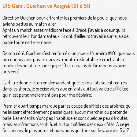
U15 Gars : Guichen vs Acigné (61 à 51)
Direction Guichen pour affronter les premiers de la poule, que nous
avions battus au match aller.
Après un match assez médiocre face à Brécé, j'avais à coeur qu'ils
retrouvent leur fondamentaux. Ils ont d'ailleurs travaillé sur le jeu de
passe toute cette semaine.
De son côté, Guichen s'est renforcé d'un joueur (Numéro #10) que nous
ne connaissions pas, et qui s'est montré redoutable en mettant la
moitié des points de son équipe ! (Les copains de Bruz nous avaient
prévenu)
L'arbitre donne le ton en demandant que les maillots soient rentrés
dans les shorts, je précise alors aux enfants qui tout va être sifflé (ce
qui n'est personnellement pas pour me déplaire)
Premier quart temps marqué par les coups de sifflets des arbitres, qui
ne laissent effectivement passer quasi aucun marcher ou porter de
balle. Les enfants n'ont pas l'habitude et sont quelque peu déroutés
mais les infractions sont là, et surtout sifflées des deux côtés. A ce jeu,
Guichen est le plus adroit et nous nous quittons sur le score de 15 à 7.