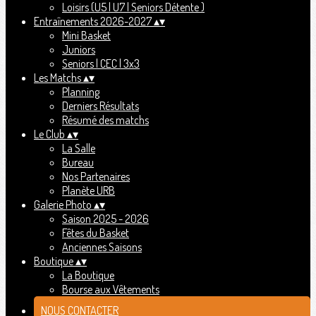
Loisirs (U5 | U7 | Seniors Détente )
Entraînements 2026-2027
▴
▾
Mini Basket
Juniors
Seniors | CEC | 3x3
Les Matchs
▴
▾
Planning
Derniers Résultats
Résumé des matchs
Le Club
▴
▾
La Salle
Bureau
Nos Partenaires
Planète URB
Galerie Photo
▴
▾
Saison 2025 - 2026
Fêtes du Basket
Anciennes Saisons
Boutique
▴
▾
La Boutique
Bourse aux Vêtements
NOUS CONTACTER