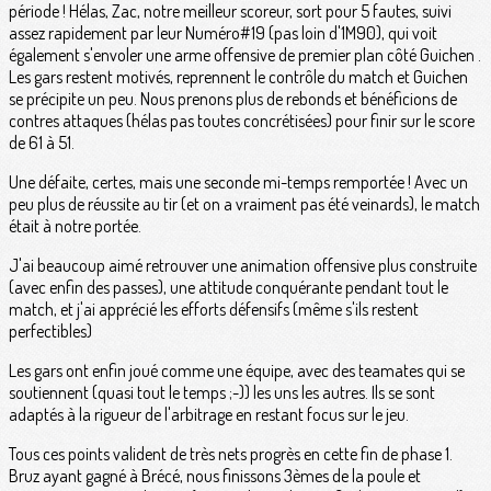
période ! Hélas, Zac, notre meilleur scoreur, sort pour 5 fautes, suivi
assez rapidement par leur Numéro#19 (pas loin d'1M90), qui voit
également s'envoler une arme offensive de premier plan côté Guichen .
Les gars restent motivés, reprennent le contrôle du match et Guichen
se précipite un peu. Nous prenons plus de rebonds et bénéficions de
contres attaques (hélas pas toutes concrétisées) pour finir sur le score
de 61 à 51.
Une défaite, certes, mais une seconde mi-temps remportée ! Avec un
peu plus de réussite au tir (et on a vraiment pas été veinards), le match
était à notre portée.
J'ai beaucoup aimé retrouver une animation offensive plus construite
(avec enfin des passes), une attitude conquérante pendant tout le
match, et j'ai apprécié les efforts défensifs (même s'ils restent
perfectibles)
Les gars ont enfin joué comme une équipe, avec des teamates qui se
soutiennent (quasi tout le temps ;-)) les uns les autres. Ils se sont
adaptés à la rigueur de l'arbitrage en restant focus sur le jeu.
Tous ces points valident de très nets progrès en cette fin de phase 1.
Bruz ayant gagné à Brécé, nous finissons 3èmes de la poule et