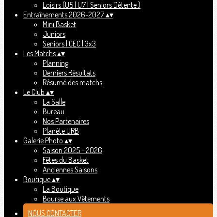
Loisirs (U5 | U7 | Seniors Détente )
Entraînements 2026-2027
▴
▾
Mini Basket
Juniors
Seniors | CEC | 3x3
Les Matchs
▴
▾
Planning
Derniers Résultats
Résumé des matchs
Le Club
▴
▾
La Salle
Bureau
Nos Partenaires
Planète URB
Galerie Photo
▴
▾
Saison 2025 - 2026
Fêtes du Basket
Anciennes Saisons
Boutique
▴
▾
La Boutique
Bourse aux Vêtements
NOUS CONTACTER