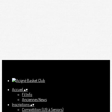
Ajoutez un logo, un bouton, des réseaux sociaux
Cliquez pour éditer
Accueil
▴
▾
Fil Info
Anciennes News
Inscriptions
▴
▾
Compétition (U9 à Seniors)