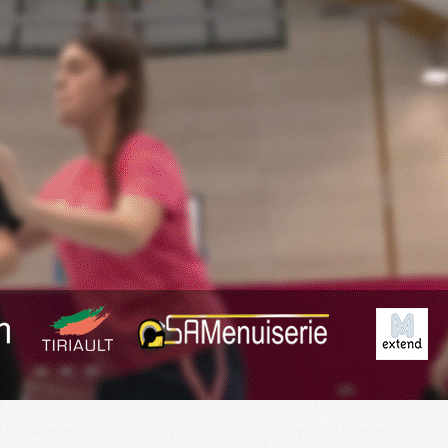
Exporter les lignes sélectionnées
Exporter toutes les colonnes
Exporter uniquement les colonnes affichées
Menu
<
>
Planning
Derniers Résultats
Résumé des matchs
?>
Images de la page d'accueil
Cliquez pour éditer