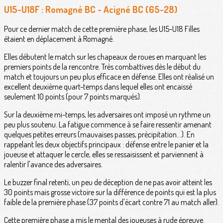
U15-U18F : Romagné BC - Acigné BC (65-28)
Pour ce dernier match de cette première phase, les U15-U18 Filles
étaient en déplacement à Romagné.
Elles débutent le match sur les chapeaux de roues en marquant les
premiers points de la rencontre. Très combattives dès le début du
match et toujours un peu plus efficace en défense. Elles ont réalisé un
excellent deuxième quart-temps dans lequel elles ont encaissé
seulement 10 points (pour 7 points marqués).
Sur la deuxième mi-temps, les adversaires ont imposé un rythme un
peu plus soutenu. La fatigue commence à se faire ressentir amenant
quelques petites erreurs (mauvaises passes, précipitation...). En
rappelant les deux objectifs principaux : défense entre le panier et la
joueuse et attaquer le cercle, elles se ressaisissent et parviennent à
ralentir l'avance des adversaires.
Le buzzer final retenti, un peu de déception de ne pas avoir atteint les
30 points mais grosse victoire sur la différence de points qui est la plus
faible de la première phase (37 points d'écart contre 71 au match aller).
Cette première phase a mis le mental des joueuses à rude épreuve.