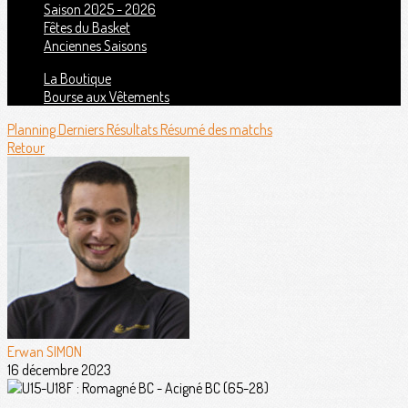
Saison 2025 - 2026
Fêtes du Basket
Anciennes Saisons
La Boutique
Bourse aux Vêtements
Planning
Derniers Résultats
Résumé des matchs
Retour
Erwan SIMON
16 décembre 2023