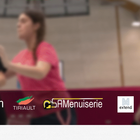
Exporter les lignes sélectionnées
Exporter toutes les colonnes
Exporter uniquement les colonnes affichées
Menu
<
>
Planning
Derniers Résultats
Résumé des matchs
?>
Images de la page d'accueil
Cliquez pour éditer