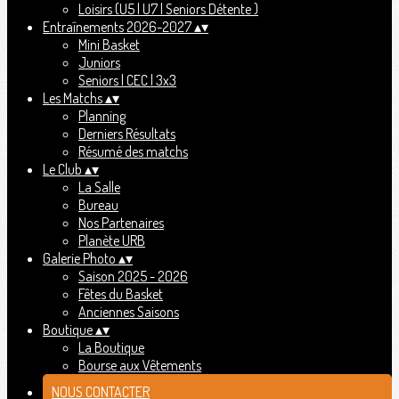
Loisirs (U5 | U7 | Seniors Détente )
Entraînements 2026-2027
▴
▾
Mini Basket
Juniors
Seniors | CEC | 3x3
Les Matchs
▴
▾
Planning
Derniers Résultats
Résumé des matchs
Le Club
▴
▾
La Salle
Bureau
Nos Partenaires
Planète URB
Galerie Photo
▴
▾
Saison 2025 - 2026
Fêtes du Basket
Anciennes Saisons
Boutique
▴
▾
La Boutique
Bourse aux Vêtements
NOUS CONTACTER