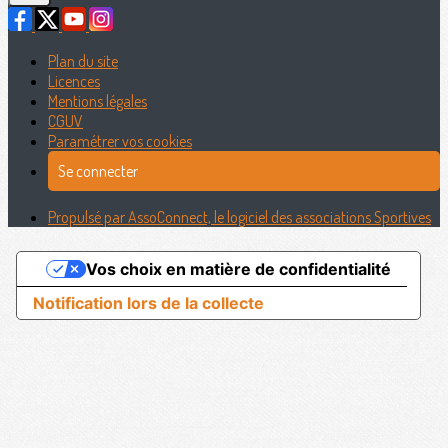
Plan du site
Licences
Mentions légales
CGUV
Paramétrer vos cookies
Se connecter
Propulsé par AssoConnect, le logiciel des associations Sportives
Vos choix en matière de confidentialité
Notification lors de la collecte