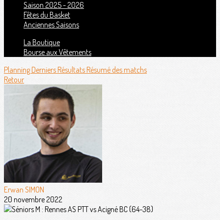
Saison 2025 - 2026
Fêtes du Basket
Anciennes Saisons
La Boutique
Bourse aux Vêtements
Planning
Derniers Résultats
Résumé des matchs
Retour
Erwan SIMON
20 novembre 2022