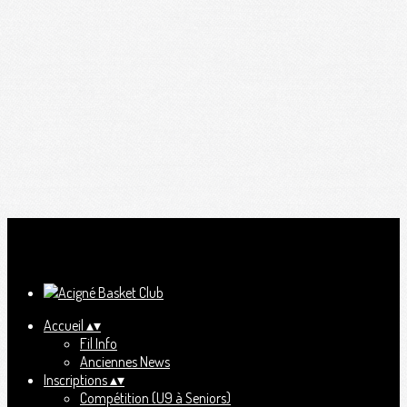
Ajoutez un logo, un bouton, des réseaux sociaux
Cliquez pour éditer
Accueil
▴
▾
Fil Info
Anciennes News
Inscriptions
▴
▾
Compétition (U9 à Seniors)