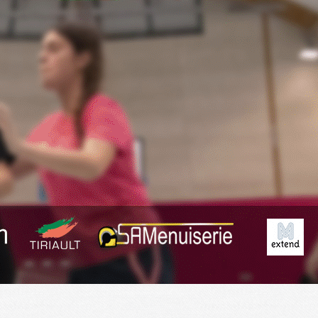
Exporter les lignes sélectionnées
Exporter toutes les colonnes
Exporter uniquement les colonnes affichées
Menu
<
>
Planning
Derniers Résultats
Résumé des matchs
?>
Images de la page d'accueil
Cliquez pour éditer