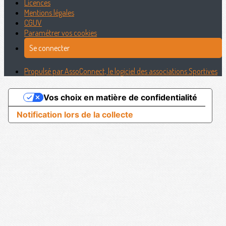
Licences
Mentions légales
CGUV
Paramétrer vos cookies
Se connecter
Propulsé par AssoConnect, le logiciel des associations Sportives
Vos choix en matière de confidentialité
Notification lors de la collecte