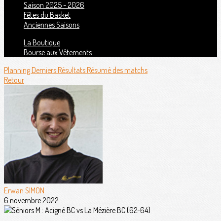
Saison 2025 - 2026
Fêtes du Basket
Anciennes Saisons
La Boutique
Bourse aux Vêtements
Planning
Derniers Résultats
Résumé des matchs
Retour
Erwan SIMON
6 novembre 2022