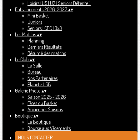
Loisirs (U5 | U7 | Seniors Détente )
Entraînements 2026-2027
▴
▾
Mini Basket
Juniors
Seniors | CEC | 3x3
Les Matchs
▴
▾
Planning
Derniers Résultats
Résumé des matchs
Le Club
▴
▾
La Salle
Bureau
Nos Partenaires
Planète URB
Galerie Photo
▴
▾
Saison 2025 - 2026
Fêtes du Basket
Anciennes Saisons
Boutique
▴
▾
La Boutique
Bourse aux Vêtements
NOUS CONTACTER