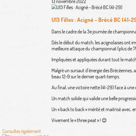
13 novembre 2022
U13 Filles : Acigné - Brécé BC (41-2
Dans le cadre de la 3e journée de championnat
Dès le début du match, les acignolaises ont im
meilleure attaque du championnat (plus de 70
Impliquées et appliquées durant tout le match,
Malgré un sursaut d’énergie des Brécéennes, a
beau 12-9 sur le dernier quart-temps.
Au final, une victoire nette (41-29) face à u
Un match solide qui valide une belle progressio
Un « back to back » mérité et maitrisé avec, e
Vivement le « three peat » ! 😉
Consultez également