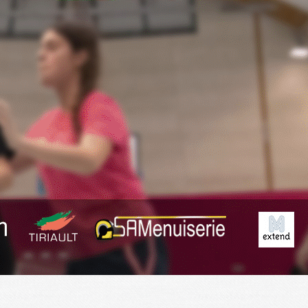
Exporter les lignes sélectionnées
Exporter toutes les colonnes
Exporter uniquement les colonnes affichées
Menu
<
>
Planning
Derniers Résultats
Résumé des matchs
?>
Images de la page d'accueil
Cliquez pour éditer