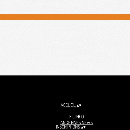
ACCUEIL
▴
▾
FIL INFO
ANCIENNES NEWS
INSCRIPTIONS
▴
▾