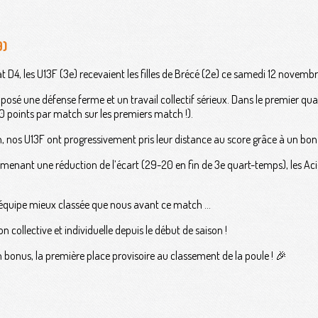
9)
 D4, les U13F (3e) recevaient les filles de Brécé (2e) ce samedi 12 novemb
posé une défense ferme et un travail collectif sérieux. Dans le premier quar
 points par match sur les premiers match !).
 nos U13F ont progressivement pris leur distance au score grâce à un bon tr
menant une réduction de l’écart (29-20 en fin de 3e quart-temps), les Aci
ne équipe mieux classée que nous avant ce match …
n collective et individuelle depuis le début de saison !
n bonus, la première place provisoire au classement de la poule ! 🎉