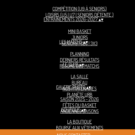
COMPÉTITION (U9 À SENIORS)
LOISIRS (U5 | U7 | SENIORS DÉTENTE )
ENTRAÎNEMENTS 2026-2027
▴
▾
MINI BASKET
JUNIORS
LES MATCHS
▴
▾
SENIORS | CEC | 3X3
PLANNING
DERNIERS RÉSULTATS
LE CLUB
▴
▾
RÉSUMÉ DES MATCHS
LA SALLE
BUREAU
GALERIE PHOTO
▴
▾
NOS PARTENAIRES
PLANÈTE URB
SAISON 2025 - 2026
FÊTES DU BASKET
BOUTIQUE
▴
▾
ANCIENNES SAISONS
LA BOUTIQUE
BOURSE AUX VÊTEMENTS