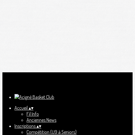
Ajoutez un logo, un bouton, des réseaux sociaux
Cliquez pour éditer
Accueil
▴
▾
Fil Info
Anciennes News
Inscriptions
▴
▾
Compétition (U9 à Seniors)