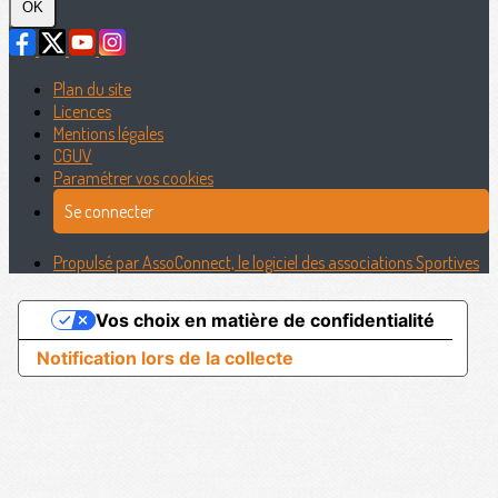
OK
Plan du site
Licences
Mentions légales
CGUV
Paramétrer vos cookies
Se connecter
Propulsé par AssoConnect, le logiciel des associations Sportives
Vos choix en matière de confidentialité
Notification lors de la collecte