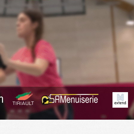
Exporter les lignes sélectionnées
Exporter toutes les colonnes
Exporter uniquement les colonnes affichées
Menu
<
>
Planning
Derniers Résultats
Résumé des matchs
?>
Images de la page d'accueil
Cliquez pour éditer