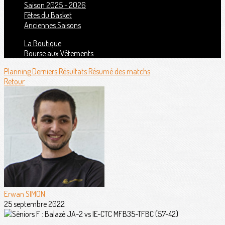
Saison 2025 - 2026
Fêtes du Basket
Anciennes Saisons
La Boutique
Bourse aux Vêtements
Planning
Derniers Résultats
Résumé des matchs
Retour
Erwan SIMON
25 septembre 2022