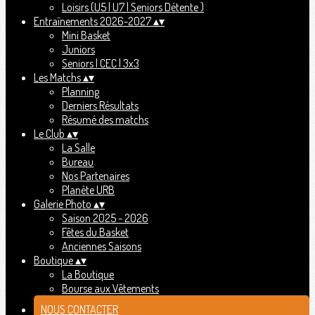
Loisirs (U5 | U7 | Seniors Détente )
Entraînements 2026-2027
▴
▾
Mini Basket
Juniors
Seniors | CEC | 3x3
Les Matchs
▴
▾
Planning
Derniers Résultats
Résumé des matchs
Le Club
▴
▾
La Salle
Bureau
Nos Partenaires
Planète URB
Galerie Photo
▴
▾
Saison 2025 - 2026
Fêtes du Basket
Anciennes Saisons
Boutique
▴
▾
La Boutique
Bourse aux Vêtements
NOUS CONTACTER