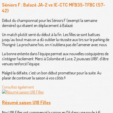
Séniors F : Balazé JA-2 vs IE-CTC MFB35-TFBC (57-
42)
Début du championnat pour les Séniors F (exempt la semaine
dernière) qui étaient en déplacement à Balazé.
Un match plutôt serré du début à la fin. Les filles se sont battues
jusqu'au bout mais on a dû oublier la réussite aux tirs sur le parking de
Thorigné. La prochaine fois, on n'oubliera pas de l'amener avec nous.
La bonne entente dans l'équipe permet aux nouvelles coéquipières de
s'intégrer facilement. Merci à Colombe et Luce, 2 joueuses U18F, d'être
venues renforcé l'équipe.
Malgré la défaite, c'est un bon début prometteur pour la suite. Au
plaisir de continuer la saison à vos côtés !!
Consultez également
Résumé saison U18 Filles
Nos U18 Filles ont commencé la saison en D4 dans une poule à 6