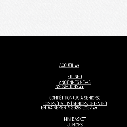
ACCUEIL
▴
▾
FIL INFO
ANCIENNES NEWS
INSCRIPTIONS
▴
▾
COMPÉTITION (U9 À SENIORS)
LOISIRS (U5 | U7 | SENIORS DÉTENTE )
ENTRAÎNEMENTS 2026-2027
▴
▾
MINI BASKET
JUNIORS