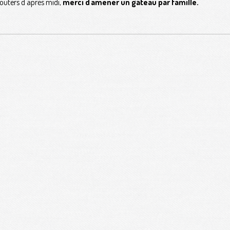
oûters d'après midi,
merci d'amener un gâteau par famille.