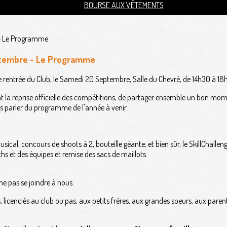
BOURSE AUX VÊTEMENTS
eptembre - Le Programme
e rentrée du Club, le Samedi 20 Septembre, Salle du Chevré, de 14h30 à 18
nt la reprise officielle des compétitions, de partager ensemble un bon mom
s parler du programme de l'année à venir.
ical, concours de shoots à 2, bouteille géante, et bien sûr, le SkillChallen
s et des équipes et remise des sacs de maillots.
e pas se joindre à nous.
es, licenciés au club ou pas, aux petits frères, aux grandes soeurs, aux pa