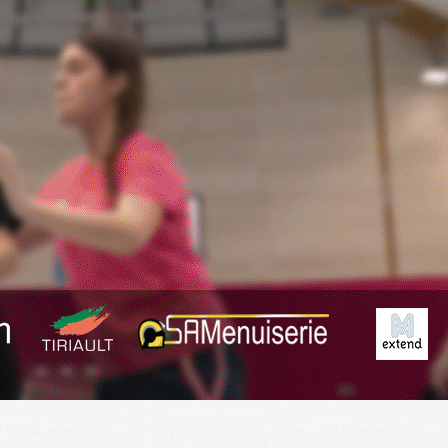
Exporter les lignes sélectionnées
Exporter toutes les colonnes
Exporter uniquement les colonnes affichées
Menu
?>
Images de la page d'accueil
Cliquez pour éditer