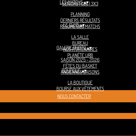
LES MATCHS
▴
▾
SENIORS | CEC | 3X3
PLANNING
DERNIERS RÉSULTATS
LE CLUB
▴
▾
RÉSUMÉ DES MATCHS
LA SALLE
BUREAU
GALERIE PHOTO
▴
▾
NOS PARTENAIRES
PLANÈTE URB
SAISON 2025 - 2026
FÊTES DU BASKET
BOUTIQUE
▴
▾
ANCIENNES SAISONS
LA BOUTIQUE
BOURSE AUX VÊTEMENTS
NOUS CONTACTER