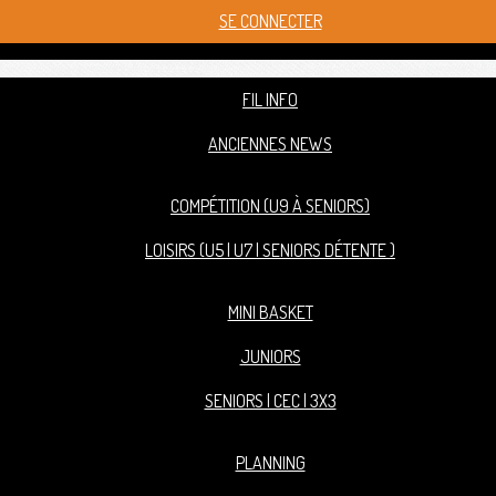
SE CONNECTER
FIL INFO
ANCIENNES NEWS
COMPÉTITION (U9 À SENIORS)
LOISIRS (U5 | U7 | SENIORS DÉTENTE )
MINI BASKET
JUNIORS
SENIORS | CEC | 3X3
PLANNING